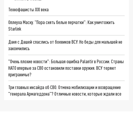
Технофашисты XXI века
Оплеуха Маску. "Пора снять белые перчатки": Как уничтожить
Starlink
Даня с Дашей спаслись от боевиков ВСУ. Но беды для малышей не
закончились
"Очень плохие новости": Большая ошибка Palantir в России. Страны
НАТО впервые за СВО остановили поставки оружия. ВСУ теряют
приграничье?
Три главных инсайда об СВО. Отмена мобилизации и возвращение
"генерала Армагеддона"? Отличные новости, которые ждали все