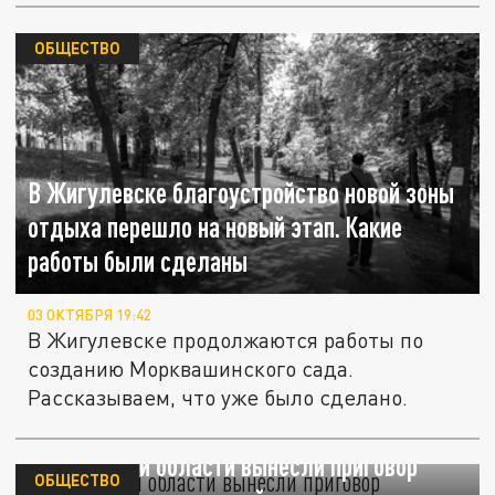
ОБЩЕСТВО
В Жигулевске благоустройство новой зоны
отдыха перешло на новый этап. Какие
работы были сделаны
03 ОКТЯБРЯ 19:42
В Жигулевске продолжаются работы по
созданию Морквашинского сада.
Рассказываем, что уже было сделано.
В Самарской области вынесли приговор
ОБЩЕСТВО