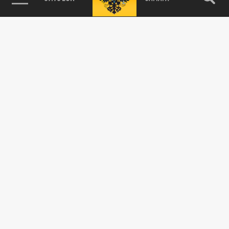
В Самарской области полицейские подвели
итоги оперативно-профилактического
мероприятия "Защита"
21 ИЮНЯ 20:37
В июне в Самарской области полицейские
провели оперативно-профилактическое
мероприятие "Защита", направленное...
ОБЩЕСТВО
В Самарской области полицейские