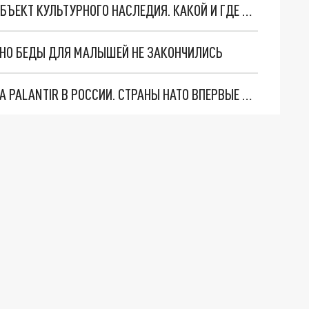
В САМАРЕ БЫЛ ВЗЯТ ПОД ОХРАНУ ЕЩЕ ОДИН ОБЪЕКТ КУЛЬТУРНОГО НАСЛЕДИЯ. КАКОЙ И ГДЕ ОН РАСПОЛАГАЕТСЯ
. НО БЕДЫ ДЛЯ МАЛЫШЕЙ НЕ ЗАКОНЧИЛИСЬ
"ОЧЕНЬ ПЛОХИЕ НОВОСТИ": БОЛЬШАЯ ОШИБКА PALANTIR В РОССИИ. СТРАНЫ НАТО ВПЕРВЫЕ ЗА СВО ОСТАНОВИЛИ ПОСТАВКИ ОРУЖИЯ. ВСУ ТЕРЯЮТ ПРИГРАНИЧЬЕ?