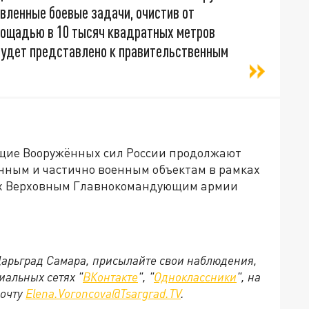
вленные боевые задачи, очистив от
лощадью в 10 тысяч квадратных метров
будет представлено к правительственным
щие Вооружённых сил России продолжают
нным и частично военным объектам в рамках
ых Верховным Главнокомандующим армии
 Царьград Самара, присылайте свои наблюдения,
иальных сетях "
ВКонтакте
", "
Одноклассники
", на
почту
Elena.Voroncova@Tsargrad.TV
.