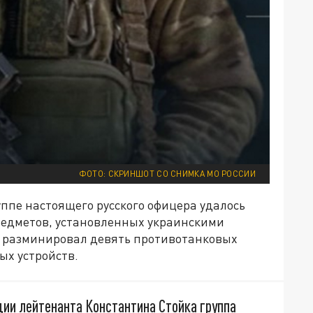
ФОТО: СКРИНШОТ СО СНИМКА МО РОССИИ
ппе настоящего русского офицера удалось
редметов, установленных украинскими
о разминировал девять противотанковых
ых устройств.
дии лейтенанта Константина Стойка группа