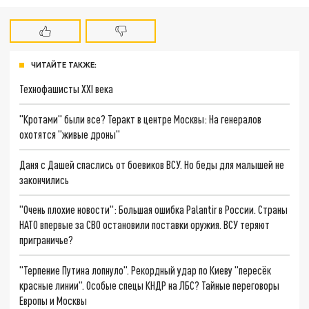
ЧИТАЙТЕ ТАКЖЕ:
Технофашисты XXI века
"Кротами" были все? Теракт в центре Москвы: На генералов
охотятся "живые дроны"
Даня с Дашей спаслись от боевиков ВСУ. Но беды для малышей не
закончились
"Очень плохие новости": Большая ошибка Palantir в России. Страны
НАТО впервые за СВО остановили поставки оружия. ВСУ теряют
приграничье?
"Терпение Путина лопнуло". Рекордный удар по Киеву "пересёк
красные линии". Особые спецы КНДР на ЛБС? Тайные переговоры
Европы и Москвы