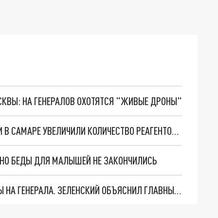
ОСКВЫ: НА ГЕНЕРАЛОВ ОХОТЯТСЯ "ЖИВЫЕ ДРОНЫ"
В СВЯЗИ С ПЛОХИМИ ПОГОДНЫМИ УСЛОВИЯМИ В САМАРЕ УВЕЛИЧИЛИ КОЛИЧЕСТВО РЕАГЕНТОВ В ДВА РАЗА
. НО БЕДЫ ДЛЯ МАЛЫШЕЙ НЕ ЗАКОНЧИЛИСЬ
"МЫ ВАС ЗАСТАВИМ": ЖУТКИЕ ДЕТАЛИ ОХОТЫ НА ГЕНЕРАЛА. ЗЕЛЕНСКИЙ ОБЪЯСНИЛ ГЛАВНЫЙ СМЫСЛ ТЕРАКТА В ЦЕНТРЕ МОСКВЫ