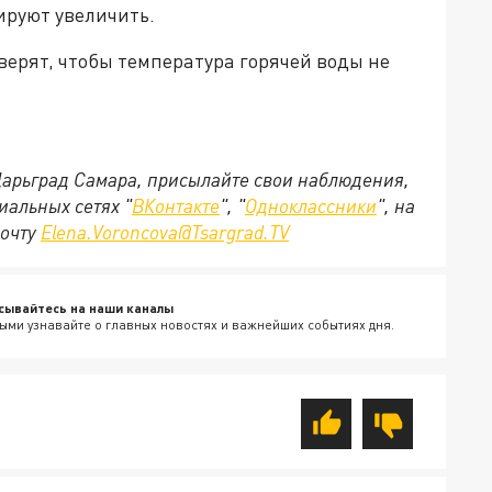
ируют увеличить.
рят, чтобы температура горячей воды не
 Царьград Самара, присылайте свои наблюдения,
иальных сетях "
ВКонтакте
", "
Одноклассники
", на
почту
Elena.Voroncova@Tsargrad.TV
сывайтесь на наши каналы
ыми узнавайте о главных новостях и важнейших событиях дня.