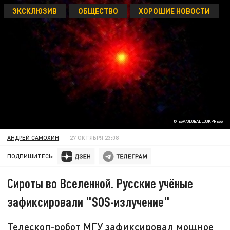
ЭКСКЛЮЗИВ
ОБЩЕСТВО
ХОРОШИЕ НОВОСТИ
© ESA/GLOBALLOOKPRESS
АНДРЕЙ САМОХИН
27 ОКТЯБРЯ 23:08
ПОДПИШИТЕСЬ:
Сироты во Вселенной. Русские учёные
зафиксировали "SOS-излучение"
Телескоп-робот МГУ зафиксировал мощное