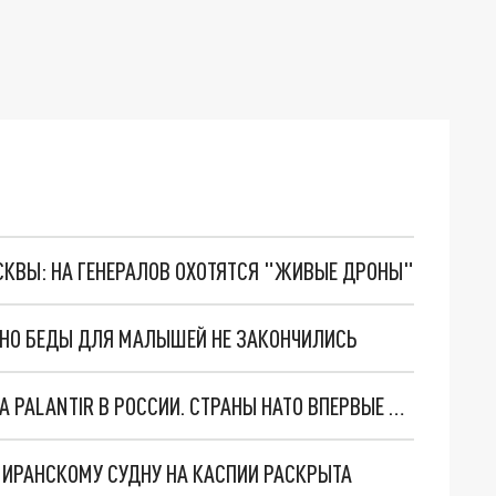
ОСКВЫ: НА ГЕНЕРАЛОВ ОХОТЯТСЯ "ЖИВЫЕ ДРОНЫ"
. НО БЕДЫ ДЛЯ МАЛЫШЕЙ НЕ ЗАКОНЧИЛИСЬ
"ОЧЕНЬ ПЛОХИЕ НОВОСТИ": БОЛЬШАЯ ОШИБКА PALANTIR В РОССИИ. СТРАНЫ НАТО ВПЕРВЫЕ ЗА СВО ОСТАНОВИЛИ ПОСТАВКИ ОРУЖИЯ. ВСУ ТЕРЯЮТ ПРИГРАНИЧЬЕ?
О ИРАНСКОМУ СУДНУ НА КАСПИИ РАСКРЫТА