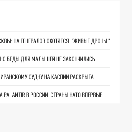
ОСКВЫ: НА ГЕНЕРАЛОВ ОХОТЯТСЯ "ЖИВЫЕ ДРОНЫ"
. НО БЕДЫ ДЛЯ МАЛЫШЕЙ НЕ ЗАКОНЧИЛИСЬ
О ИРАНСКОМУ СУДНУ НА КАСПИИ РАСКРЫТА
"ОЧЕНЬ ПЛОХИЕ НОВОСТИ": БОЛЬШАЯ ОШИБКА PALANTIR В РОССИИ. СТРАНЫ НАТО ВПЕРВЫЕ ЗА СВО ОСТАНОВИЛИ ПОСТАВКИ ОРУЖИЯ. ВСУ ТЕРЯЮТ ПРИГРАНИЧЬЕ?