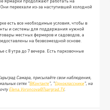
ые ярмарки продолжают работать на
о. Они переехали из-за наступившей холодной
ке есть все необходимые условия, чтобы в
тенты и системы для поддержания нужной
товары местных фермеров и садоводов, а
редоставлены на безвозмездной основе.
е с 8 утра до 7 вечера. Есть парковочные
 Царьград Самара, присылайте свои наблюдения,
иальных сетях "
ВКонтакте
", "
Одноклассники
", на
почту
Elena.Voroncova@Tsargrad.TV
.