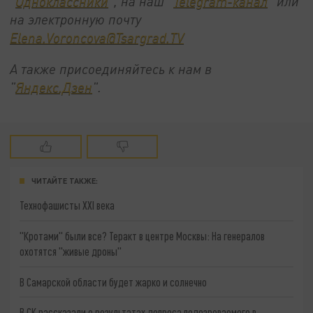
"
Одноклассники
", на наш "
Telegram-канал
" или
на электронную почту
Elena.Voroncova@Tsargrad.TV
А также присоединяйтесь к нам в
"
Яндекс.Дзен
".
ЧИТАЙТЕ ТАКЖЕ:
Технофашисты XXI века
"Кротами" были все? Теракт в центре Москвы: На генералов
охотятся "живые дроны"
В Самарской области будет жарко и солнечно
В СК рассказали о результатах допроса подозреваемого в