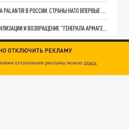
"ОЧЕНЬ ПЛОХИЕ НОВОСТИ": БОЛЬШАЯ ОШИБКА PALANTIR В РОССИИ. СТРАНЫ НАТО ВПЕРВЫЕ ЗА СВО ОСТАНОВИЛИ ПОСТАВКИ ОРУЖИЯ. ВСУ ТЕРЯЮТ ПРИГРАНИЧЬЕ?
ТРИ ГЛАВНЫХ ИНСАЙДА ОБ СВО. ОТМЕНА МОБИЛИЗАЦИИ И ВОЗВРАЩЕНИЕ "ГЕНЕРАЛА АРМАГЕДДОНА"? ОТЛИЧНЫЕ НОВОСТИ, КОТОРЫЕ ЖДАЛИ ВСЕ
ТНО ОТКЛЮЧИТЬ РЕКЛАМУ
овиями отключения рекламы можно
здесь