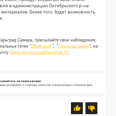
июля в администрации Октябрьского р-на
 материалов. Более того, будет возможность
а.
 Царьград Самара, присылайте свои наблюдения,
иальных сетях "
ВКонтакте
", "
Одноклассники
", на
почту
Elena.Voroncova@Tsargrad.TV
.
сывайтесь на наши каналы
ыми узнавайте о главных новостях и важнейших событиях дня.