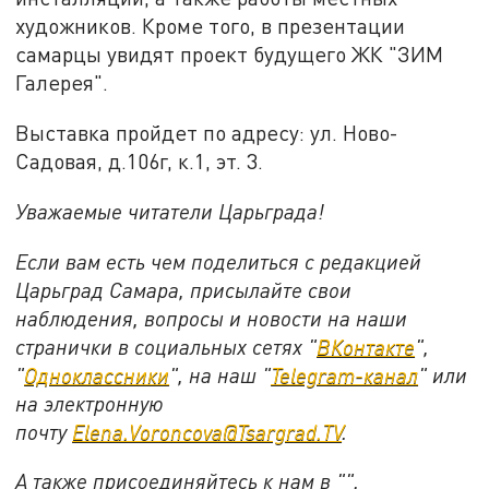
художников. Кроме того, в презентации
самарцы увидят проект будущего ЖК "ЗИМ
Галерея".
Выставка пройдет по адресу: ул. Ново-
Садовая, д.106г, к.1, эт. 3.
Уважаемые читатели Царьграда!
Если вам есть чем поделиться с редакцией
Царьград Самара, присылайте свои
наблюдения, вопросы и новости на наши
странички в социальных сетях "
ВКонтакте
",
"
Одноклассники
", на наш "
Telegram-канал
" или
на электронную
почту
Elena.Voroncova@Tsargrad.TV
.
А также присоединяйтесь к нам в "".