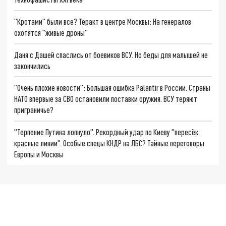
"Кротами" были все? Теракт в центре Москвы: На генералов
охотятся "живые дроны"
Даня с Дашей спаслись от боевиков ВСУ. Но беды для малышей не
закончились
"Очень плохие новости": Большая ошибка Palantir в России. Страны
НАТО впервые за СВО остановили поставки оружия. ВСУ теряют
приграничье?
"Терпение Путина лопнуло". Рекордный удар по Киеву "пересёк
красные линии". Особые спецы КНДР на ЛБС? Тайные переговоры
Европы и Москвы