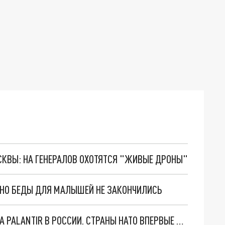
ОСКВЫ: НА ГЕНЕРАЛОВ ОХОТЯТСЯ "ЖИВЫЕ ДРОНЫ"
. НО БЕДЫ ДЛЯ МАЛЫШЕЙ НЕ ЗАКОНЧИЛИСЬ
"ОЧЕНЬ ПЛОХИЕ НОВОСТИ": БОЛЬШАЯ ОШИБКА PALANTIR В РОССИИ. СТРАНЫ НАТО ВПЕРВЫЕ ЗА СВО ОСТАНОВИЛИ ПОСТАВКИ ОРУЖИЯ. ВСУ ТЕРЯЮТ ПРИГРАНИЧЬЕ?