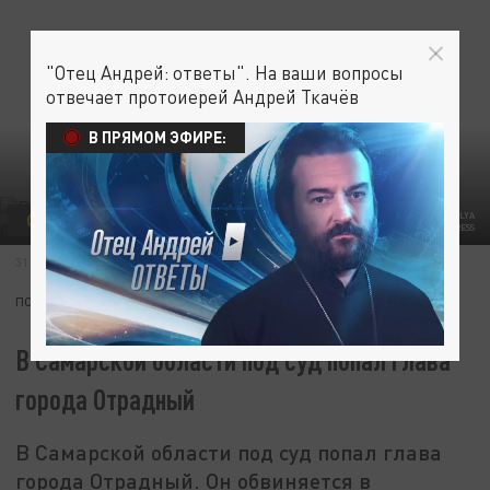
"Отец Андрей: ответы". На ваши вопросы
отвечает протоиерей Андрей Ткачёв
В ПРЯМОМ ЭФИРЕ:
ОБЩЕСТВО
В ГОРОДЕ ОТРАДНЫЙ ВОЗНИК КОНФЛИКТ МЕЖДУ ПРОИЗВОДИТЕЛЯМИ ТЕПЛА ФОТО: ILYA
GALAKHOV/GLOBALLOOKPRESS
31 ЯНВАРЯ 13:32
ПОДПИШИТЕСЬ:
В Самарской области под суд попал глава
города Отрадный
В Самарской области под суд попал глава
города Отрадный. Он обвиняется в