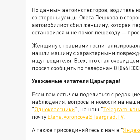
По данным автоинспекторов, водитель на
со стороны улицы Олега Пешкова в сторо
автомобилист сбил женщину, которая пере
остановился и не помог пешеходу — прос
Женщину с травмами госпитализировали
нашли машину с характерными поврежде
ищут водителя. Всех, кто стал очевидцем
просят сообщить по телефонам 8 (846) 333
Уважаемые читатели Царьграда!
Если вам есть чем поделиться с редакци
наблюдения, вопросы и новости на наши 
"
Одноклассники
", на наш "
Telegram-кан
почту
Elena.Voroncova@Tsargrad.TV
.
А также присоединяйтесь к нам в "
Яндек