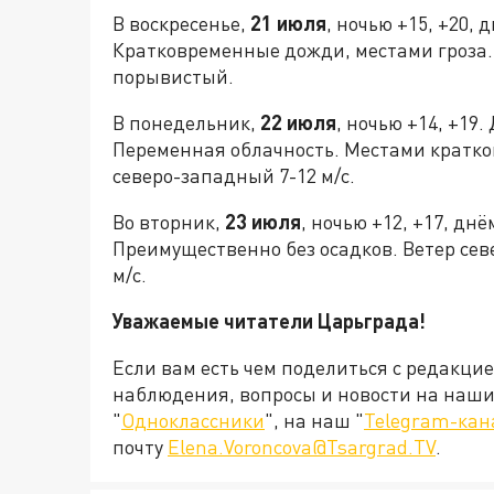
В воскресенье,
21 июля
, ночью +15, +20,
Кратковременные дожди, местами гроза. 
порывистый.
В понедельник,
22 июля
, ночью +14, +19.
Переменная облачность. Местами кратко
северо-западный 7-12 м/с.
Во вторник,
23 июля
, ночью +12, +17, дн
Преимущественно без осадков. Ветер сев
м/с.
Уважаемые читатели Царьграда!
Если вам есть чем поделиться с редакци
наблюдения, вопросы и новости на наши 
"
Одноклассники
", на наш "
Telegram-кан
почту
Elena.Voroncova@Tsargrad.TV
.