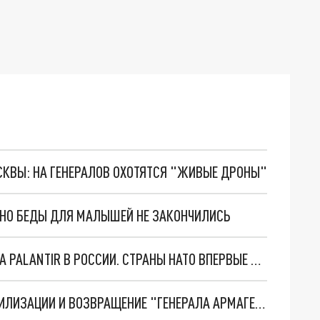
ОСКВЫ: НА ГЕНЕРАЛОВ ОХОТЯТСЯ "ЖИВЫЕ ДРОНЫ"
. НО БЕДЫ ДЛЯ МАЛЫШЕЙ НЕ ЗАКОНЧИЛИСЬ
"ОЧЕНЬ ПЛОХИЕ НОВОСТИ": БОЛЬШАЯ ОШИБКА PALANTIR В РОССИИ. СТРАНЫ НАТО ВПЕРВЫЕ ЗА СВО ОСТАНОВИЛИ ПОСТАВКИ ОРУЖИЯ. ВСУ ТЕРЯЮТ ПРИГРАНИЧЬЕ?
ТРИ ГЛАВНЫХ ИНСАЙДА ОБ СВО. ОТМЕНА МОБИЛИЗАЦИИ И ВОЗВРАЩЕНИЕ "ГЕНЕРАЛА АРМАГЕДДОНА"? ОТЛИЧНЫЕ НОВОСТИ, КОТОРЫЕ ЖДАЛИ ВСЕ