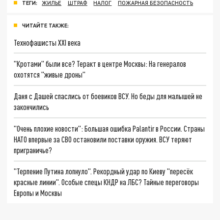
ТЕГИ:
ЖИЛЬЕ
ШТРАФ
НАЛОГ
ПОЖАРНАЯ БЕЗОПАСНОСТЬ
ЧИТАЙТЕ ТАКЖЕ:
Технофашисты XXI века
"Кротами" были все? Теракт в центре Москвы: На генералов
охотятся "живые дроны"
Даня с Дашей спаслись от боевиков ВСУ. Но беды для малышей не
закончились
"Очень плохие новости": Большая ошибка Palantir в России. Страны
НАТО впервые за СВО остановили поставки оружия. ВСУ теряют
приграничье?
"Терпение Путина лопнуло". Рекордный удар по Киеву "пересёк
красные линии". Особые спецы КНДР на ЛБС? Тайные переговоры
Европы и Москвы