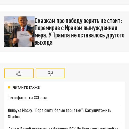
Сказкам про победу верить не стоит:
Перемирие с Ираном вынужденная
мера. У Трампа не оставалось другого
выхода
ЧИТАЙТЕ ТАКЖЕ:
Технофашисты XXI века
Оплеуха Маску. "Пора снять белые перчатки": Как уничтожить
Starlink
Даня с Дашей спаслись от боевиков ВСУ. Но беды для малышей не