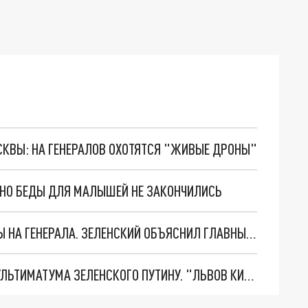
ОСКВЫ: НА ГЕНЕРАЛОВ ОХОТЯТСЯ "ЖИВЫЕ ДРОНЫ"
. НО БЕДЫ ДЛЯ МАЛЫШЕЙ НЕ ЗАКОНЧИЛИСЬ
"МЫ ВАС ЗАСТАВИМ": ЖУТКИЕ ДЕТАЛИ ОХОТЫ НА ГЕНЕРАЛА. ЗЕЛЕНСКИЙ ОБЪЯСНИЛ ГЛАВНЫЙ СМЫСЛ ТЕРАКТА В ЦЕНТРЕ МОСКВЫ
НОВОЕ МАСШТАБНЕЙШЕЕ НАСТУПЛЕНИЕ. ТРИ УЛЬТИМАТУМА ЗЕЛЕНСКОГО ПУТИНУ. "ЛЬВОВ КИМА" ПОСТАВЯТ НА ПВО? ГЛОБАЛЬНЫЙ ПРОРЫВ ПОД ЗАПОРОЖЬЕМ