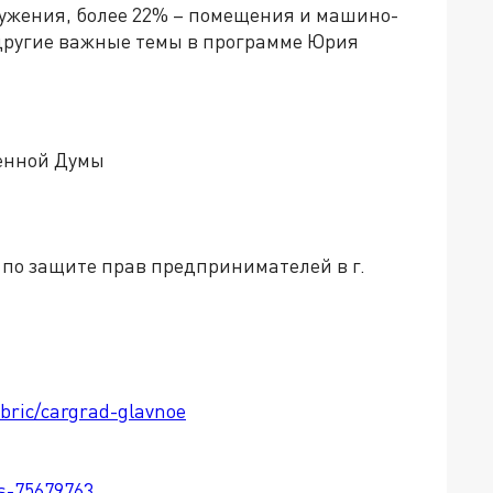
ружения, более 22% – помещения и машино-
и другие важные темы в программе Юрия
енной Думы
по защите прав предпринимателей в г.
ubric/cargrad-glavnoe
ts-75679763