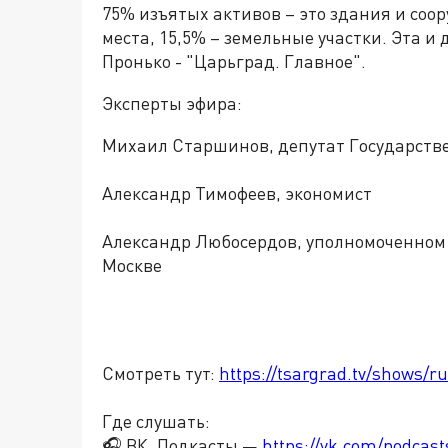
75% изъятых активов – это здания и соо
места, 15,5% – земельные участки. Эта 
Пронько - "Царьград. Главное".
Эксперты эфира:
Михаил Старшинов, депутат Государств
Александр Тимофеев, экономист
Александр Любосердов, уполномоченном 
Москве
Смотреть тут:
https://tsargrad.tv/shows/r
Где слушать:
🎧 ВК. Подкасты —
https://vk.com/podcas