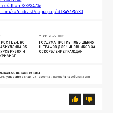
x.ru/album/38934736
le.com/ru/podcast/царьград/id1849695780
0
28 ОКТЯБРЯ 18:00
 РОСТ ЦЕН, НО
ГОСДУМА ПРОТИВ ПОВЫШЕНИЯ
НАБИУЛЛИНА ОБ
ШТРАФОВ ДЛЯ ЧИНОВНИКОВ ЗА
УРСЕ РУБЛЯ И
ОСКОРБЛЕНИЕ ГРАЖДАН
КРИЗИСЕ
сывайтесь на наши каналы
ыми узнавайте о главных новостях и важнейших событиях дня.