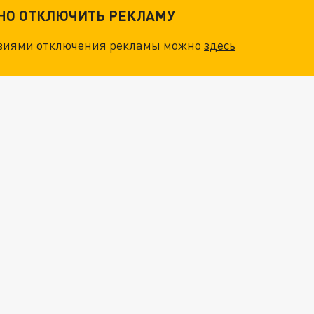
ТНО ОТКЛЮЧИТЬ РЕКЛАМУ
овиями отключения рекламы можно
здесь
ОСКВЫ: НА ГЕНЕРАЛОВ ОХОТЯТСЯ "ЖИВЫЕ ДРОНЫ"
. НО БЕДЫ ДЛЯ МАЛЫШЕЙ НЕ ЗАКОНЧИЛИСЬ
"МЫ ВАС ЗАСТАВИМ": ЖУТКИЕ ДЕТАЛИ ОХОТЫ НА ГЕНЕРАЛА. ЗЕЛЕНСКИЙ ОБЪЯСНИЛ ГЛАВНЫЙ СМЫСЛ ТЕРАКТА В ЦЕНТРЕ МОСКВЫ
НОВОЕ МАСШТАБНЕЙШЕЕ НАСТУПЛЕНИЕ. ТРИ УЛЬТИМАТУМА ЗЕЛЕНСКОГО ПУТИНУ. "ЛЬВОВ КИМА" ПОСТАВЯТ НА ПВО? ГЛОБАЛЬНЫЙ ПРОРЫВ ПОД ЗАПОРОЖЬЕМ