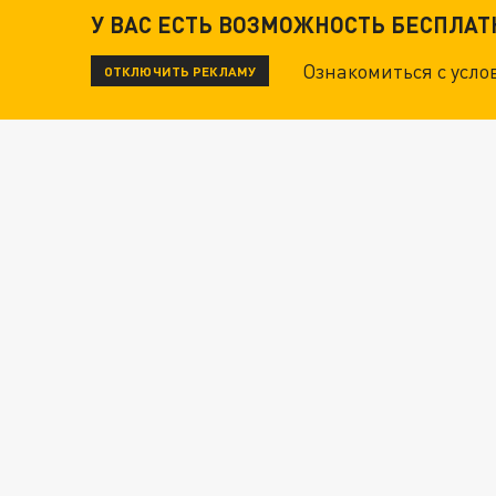
У ВАС ЕСТЬ ВОЗМОЖНОСТЬ БЕСПЛА
ТЕХНОФАШИСТЫ XXI ВЕКА
Ознакомиться с усл
ОТКЛЮЧИТЬ РЕКЛАМУ
"КРОТАМИ" БЫЛИ ВСЕ? ТЕРАКТ В ЦЕНТРЕ М
ДАНЯ С ДАШЕЙ СПАСЛИСЬ ОТ БОЕВИКОВ ВСУ
Новости СМИ2