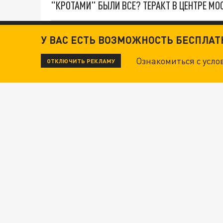
"КРОТАМИ" БЫЛИ ВСЕ? ТЕРАКТ В ЦЕНТРЕ М
ДАНЯ С ДАШЕЙ СПАСЛИСЬ ОТ БОЕВИКОВ ВСУ
У ВАС ЕСТЬ ВОЗМОЖНОСТЬ БЕСПЛА
Ознакомиться с усл
ОТКЛЮЧИТЬ РЕКЛАМУ
ВОТ ЭТО ТРИЛЛЕР! ТАЙНА УДАРА УКРАИНЫ П
Новости СМИ2