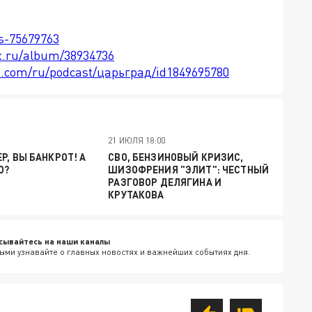
ts-75679763
x.ru/album/38934736
le.com/ru/podcast/царьград/id1849695780
21 ИЮЛЯ 18:00
Р, ВЫ БАНКРОТ! А
СВО, БЕНЗИНОВЫЙ КРИЗИС,
О?
ШИЗОФРЕНИЯ "ЭЛИТ": ЧЕСТНЫЙ
РАЗГОВОР ДЕЛЯГИНА И
КРУТАКОВА
сывайтесь на наши каналы
ыми узнавайте о главных новостях и важнейших событиях дня.