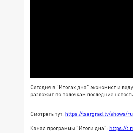
Сегодня в "Итогах дна" экономист и в
разложит по полочкам последние новост
Смотреть тут:
https://tsargrad.tv/shows/r
Канал программы "Итоги дна":
https://t