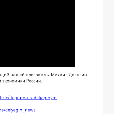
едущий нашей программы Михаил Делягин
и экономики России.
ubric/itogi-dna-s-deljaginym
.me/delyagin_news