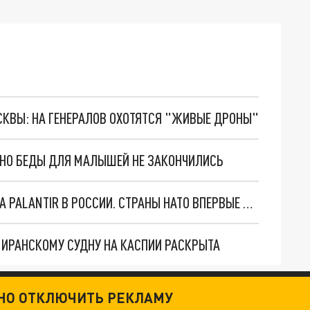
ОСКВЫ: НА ГЕНЕРАЛОВ ОХОТЯТСЯ "ЖИВЫЕ ДРОНЫ"
. НО БЕДЫ ДЛЯ МАЛЫШЕЙ НЕ ЗАКОНЧИЛИСЬ
"ОЧЕНЬ ПЛОХИЕ НОВОСТИ": БОЛЬШАЯ ОШИБКА PALANTIR В РОССИИ. СТРАНЫ НАТО ВПЕРВЫЕ ЗА СВО ОСТАНОВИЛИ ПОСТАВКИ ОРУЖИЯ. ВСУ ТЕРЯЮТ ПРИГРАНИЧЬЕ?
О ИРАНСКОМУ СУДНУ НА КАСПИИ РАСКРЫТА
ТНО ОТКЛЮЧИТЬ РЕКЛАМУ