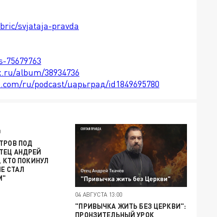
bric/svjataja-pravda
ts-75679763
x.ru/album/38934736
le.com/ru/podcast/царьград/id1849695780
0
ТРОВ ПОД
ТЕЦ АНДРЕЙ
, КТО ПОКИНУЛ
НЕ СТАЛ
М"
04 АВГУСТА 13:00
"ПРИВЫЧКА ЖИТЬ БЕЗ ЦЕРКВИ":
ПРОНЗИТЕЛЬНЫЙ УРОК