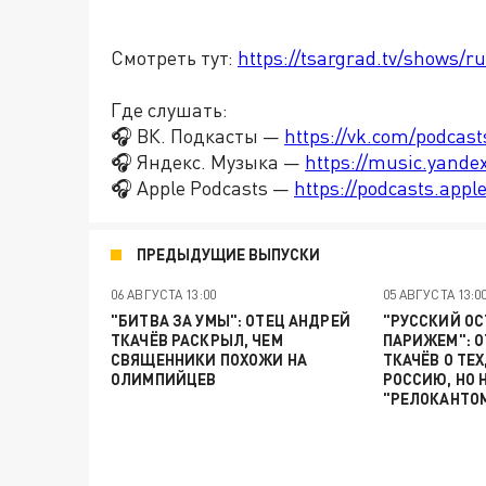
Смотреть тут:
https://tsargrad.tv/shows/ru
Где слушать:
🎧 ВК. Подкасты —
https://vk.com/podcas
🎧 Яндекс. Музыка —
https://music.yande
🎧 Apple Podcasts —
https://podcasts.app
ПРЕДЫДУЩИЕ ВЫПУСКИ
06 АВГУСТА 13:00
05 АВГУСТА 13:0
"БИТВА ЗА УМЫ": ОТЕЦ АНДРЕЙ
"РУССКИЙ ОС
ТКАЧЁВ РАСКРЫЛ, ЧЕМ
ПАРИЖЕМ": О
СВЯЩЕННИКИ ПОХОЖИ НА
ТКАЧЁВ О ТЕХ
ОЛИМПИЙЦЕВ
РОССИЮ, НО 
"РЕЛОКАНТО