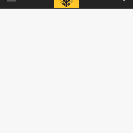
115093, г. Москва, переулок Партийный,
д.1, к.57, стр.3, эт.1, пом.I, ком.45