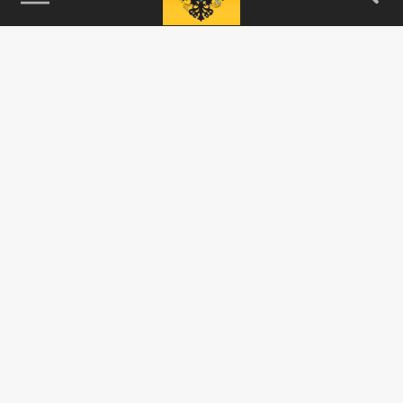
115093, г. Москва, переулок Партийный,
д.1, к.57, стр.3, эт.1, пом.I, ком.45