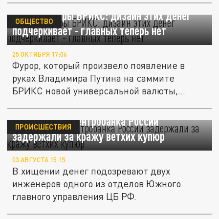
Автор купюры БРИКС: дизайн этих денег
ОБЩЕСТВО
подчеркивает - главных теперь нет
25 ОКТЯБРЯ 17:06
Фурор, который произвело появление в
руках Владимира Путина на саммите
БРИКС новой универсальной валюты,
едва...
Сотрудников Центробанка России
ПРОИСШЕСТВИЯ
задержали за кражу ветхих купюр
03 АВГУСТА 15:15
В хищении денег подозревают двух
инженеров одного из отделов Южного
главного управления ЦБ РФ.
Стало известно, почему пятитысячные