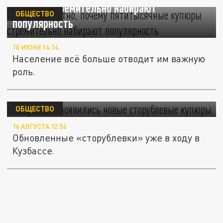
купюры стремительно набирают
ОБЩЕСТВО
популярность
10 ИЮНЯ 14:14
Население всё больше отводит им важную
роль.
В Кузбассе появились новые сторублевые
купюры
ОБЩЕСТВО
16 АВГУСТА 12:56
Обновленные «сторублевки» уже в ходу в
Кузбассе.