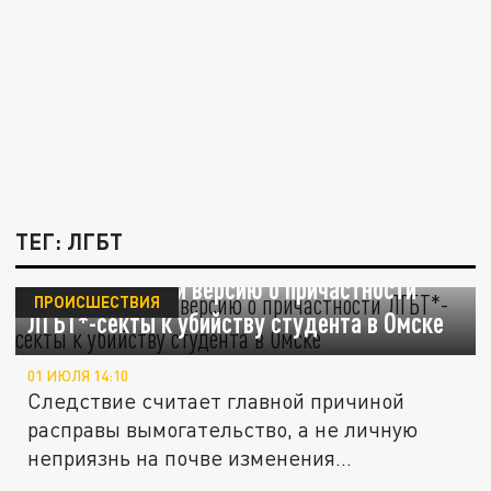
ТЕГ: ЛГБТ
В СК опровергли версию о причастности
ПРОИСШЕСТВИЯ
ЛГБТ*-секты к убийству студента в Омске
01 ИЮЛЯ 14:10
Следствие считает главной причиной
расправы вымогательство, а не личную
неприязнь на почве изменения...