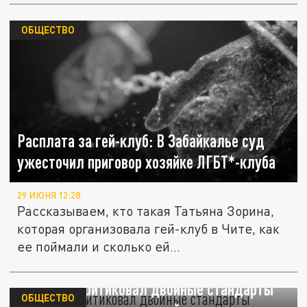
ОБЩЕСТВО
Расплата за гей-клуб: В Забайкалье суд
ужесточил приговор хозяйке ЛГБТ*-клуба
29 ИЮНЯ 12:28
Рассказываем, кто такая Татьяна Зорина,
которая организовала гей-клуб в Чите, как
ее поймали и сколько ей...
Дуров раскритиковал двойные стандарты
ОБЩЕСТВО