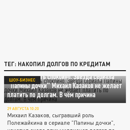
ТЕГ: НАКОПИЛ ДОЛГОВ ПО КРЕДИТАМ
Не хочет спать спокойно. Звезда сериала
ШОУ-БИЗНЕС
"Папины дочки" Михаил Казаков не желает
платить по долгам. В чём причина
29 АВГУСТА 10:20
Михаил Казаков, сыгравший роль
Полежайкина в сериале "Папины дочки",