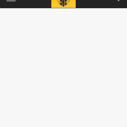
115093, г. Москва, переулок Партийный,
д.1, к.57, стр.3, эт.1, пом.I, ком.45