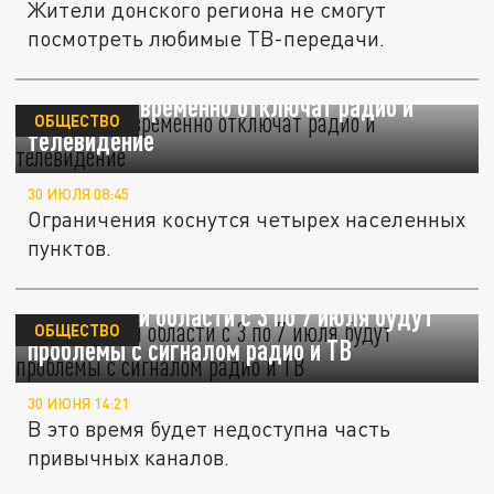
Жители донского региона не смогут
посмотреть любимые ТВ-передачи.
В Кузбассе временно отключат радио и
ОБЩЕСТВО
телевидение
30 ИЮЛЯ 08:45
Ограничения коснутся четырех населенных
пунктов.
В Самарской области с 3 по 7 июля будут
ОБЩЕСТВО
проблемы с сигналом радио и ТВ
30 ИЮНЯ 14:21
В это время будет недоступна часть
привычных каналов.