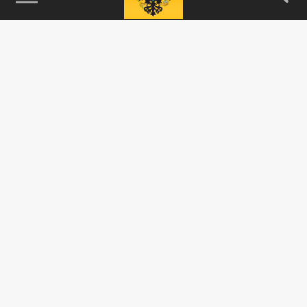
115093, г. Москва, переулок Партийный,
д.1, к.57, стр.3, эт.1, пом.I, ком.45