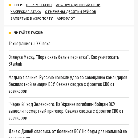
ТЕГИ:
ШЕРЕМЕТЬЕВО
ИНФОРМАЦИОННЫЙ СБОЙ
ХАКЕРСКАЯ АТАКА
ОТМЕНЕНЫ ДЕСЯТКИ РЕЙСОВ
ЗАПЕРТЫЕ В АЭРОПОРТУ
АЭРОФЛОТ
ЧИТАЙТЕ ТАКЖЕ:
Технофашисты XXI века
Оплеуха Маску. "Пора снять белые перчатки": Как уничтожить
Starlink
Мадьяр в панике. Русские нанесли удар по совещанию командиров
беспилотной авиации ВСУ. Свежая сводка с фронтов СВО от
военкоров
"Чёрный" ход Зеленского. На Украине погибшим бойцам ВСУ
вынесли посмертный приговор. Свежая сводка с фронтов СВО от
военкоров
Даня с Дашей спаслись от боевиков ВСУ. Но беды для малышей не
закончились