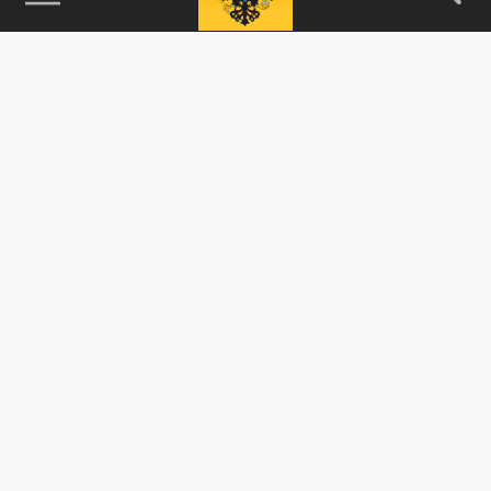
115093, г. Москва, переулок Партийный,
д.1, к.57, стр.3, эт.1, пом.I, ком.45