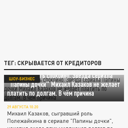
ТЕГ: СКРЫВАЕТСЯ ОТ КРЕДИТОРОВ
Не хочет спать спокойно. Звезда сериала
ШОУ-БИЗНЕС
"Папины дочки" Михаил Казаков не желает
платить по долгам. В чём причина
29 АВГУСТА 10:20
Михаил Казаков, сыгравший роль
Полежайкина в сериале "Папины дочки",