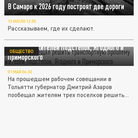
В Самаре к 2026 году построят две дороги
13 ИЮЛЯ 13:55
Рассказываем, где их сделают.
Азаров пообещал решить транспортную
проблему жителей Подстепок, Ягодного и
ОБЩЕСТВО
Приморского
01 МАЯ 06:30
На прошедшем рабочем совещании в
Тольятти губернатор Дмитрий Азаров
пообещал жителям трех поселков решить...