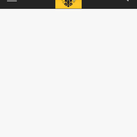
115093, г. Москва, переулок Партийный,
д.1, к.57, стр.3, эт.1, пом.I, ком.45