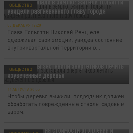
Не так закопали в землю: жители Тольятти
ОБЩЕСТВО
увидели разгневанного главу города
03 ДЕКАБРЯ 12:20
Глава Тольятти Николай Ренц еле
сдерживал свои эмоции, увидев состояние
внутриквартальной территории в...
Владимирцы заставили энергетиков лечить
ОБЩЕСТВО
изувеченные деревья
11 АВГУСТА 20:55
Чтобы деревья выжили, подрядчик должен
обработать повреждённые стволы садовым
варом.
Во Владимире ликвидируют АО "ВКС": Как
это скажется на стоимости отопления и