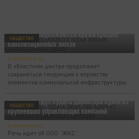
В Самаре продолжаются кражи крышек
ОБЩЕСТВО
канализационных люков
22 ФЕВРАЛЯ 07:00
В областном центре продолжает
сохраняться тенденция к воровству
элементов коммунальной инфраструктуры.
В Самаре будут судить директора одной из
ОБЩЕСТВО
крупнейших управляющих компаний
03 ФЕВРАЛЯ 09:03
Речь идет об ООО “ЖКС”.