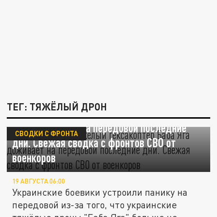
ТЕГ: ТЯЖЁЛЫЙ ДРОН
Уже не жилец. Тяжёлый гексакоптер "Баба
Яга" доживает на передовой последние
СВОДКИ С ФРОНТА
дни. Свежая сводка с фронтов СВО от
военкоров
19 АВГУСТА 06:00
Украинские боевики устроили панику на
передовой из-за того, что украинские