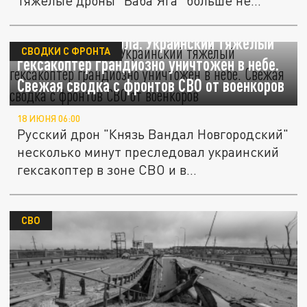
тяжёлые дроны "Баба Яга" больше не...
"Баба Яга" погибла. Украинский тяжёлый
СВОДКИ С ФРОНТА
гексакоптер грандиозно уничтожен в небе.
Свежая сводка с фронтов СВО от военкоров
18 ИЮНЯ 06:00
Русский дрон "Князь Вандал Новгородский"
несколько минут преследовал украинский
гексакоптер в зоне СВО и в...
СВО