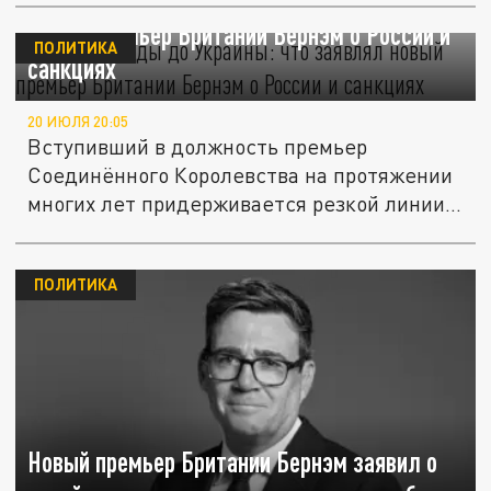
От Олимпиады до Украины: что заявлял
новый премьер Британии Бернэм о России и
ПОЛИТИКА
санкциях
20 ИЮЛЯ 20:05
Вступивший в должность премьер
Соединённого Королевства на протяжении
многих лет придерживается резкой линии
в...
ПОЛИТИКА
Новый премьер Британии Бернэм заявил о