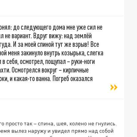
онял: до следующего дома мне уже сил не
л не вариант. Вдруг вижу: над землёй
туда. И за моей спиной тут же взрыв! Все
ной меня закинуло внутрь козырька, слегка
 в себя, осмотрел, пощупал – руки-ноги
ахти. Осмотрелся вокруг – кирпичные
ки, и какая-то ванна. Погреб оказался
о просто так – спина, шея, колено не гнулись.
время вылез наружу и увидел прямо над собой