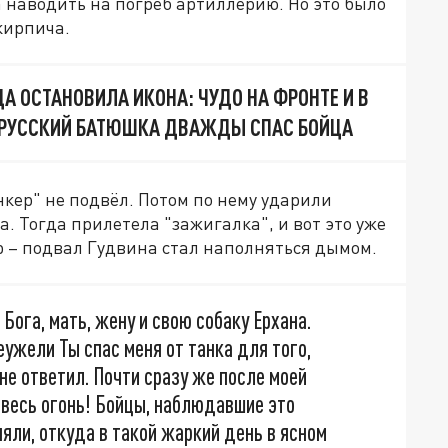
а наводить на погреб артиллерию. Но это было
кирпича.
А ОСТАНОВИЛА ИКОНА: ЧУДО НА ФРОНТЕ И В
 РУССКИЙ БАТЮШКА ДВАЖДЫ СПАС БОЙЦА
кер" не подвёл. Потом по нему ударили
. Тогда прилетела "зажигалка", и вот это уже
 – подвал Гудвина стал наполняться дымом.
Бога, мать, жену и свою собаку Ерхана.
еужели Ты спас меня от танка для того,
не ответил. Почти сразу же после моей
 весь огонь! Бойцы, наблюдавшие это
няли, откуда в такой жаркий день в ясном