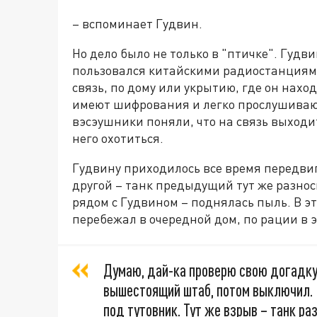
– вспоминает Гудвин.
Но дело было не только в "птичке". Гудв
пользовался китайскими радиостанциями 
связь, по дому или укрытию, где он нахо
имеют шифрования и легко прослушивают
вэсэушники поняли, что на связь выход
него охотиться.
Гудвину приходилось все время передвиг
другой – танк предыдущий тут же разноси
рядом с Гудвином – поднялась пыль. В э
перебежал в очередной дом, по рации в 
Думаю, дай-ка проверю свою догадку
вышестоящий штаб, потом выключил. И
под тутовник. Тут же взрыв – танк ра