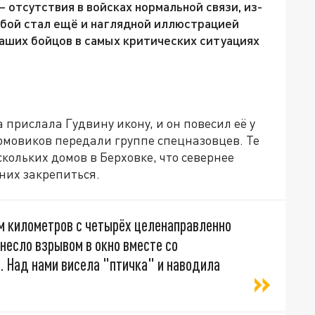
отсутствия в войсках нормальной связи, из-
е бой стал ещё и наглядной иллюстрацией
наших бойцов в самых критических ситуациях
прислала Гудвину икону, и он повесил её у
урмовиков передали группе спецназовцев. Те
ольких домов в Берховке, что севернее
них закрепиться.
ам километров с четырёх целенаправленно
ынесло взрывом в окно вместе со
. Над нами висела "птичка" и наводила