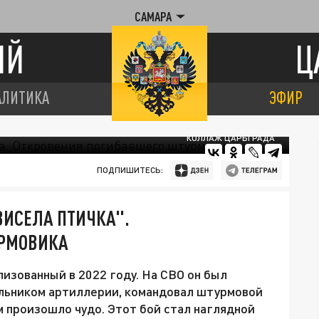
САМАРА
ИЙ
Ц
АЛИТИКА
ЭФИР
КОЛЛАЖ ЦАРЬГРАДА
ПОДПИШИТЕСЬ:
ВИСЕЛА ПТИЧКА".
УРМОВИКА
изованный в 2022 году. На СВО он был
альником артиллерии, командовал штурмовой
м произошло чудо. Этот бой стал наглядной