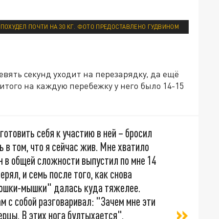
 ПОХУДЕЛ ПОЧТИ НА 30 КГ. ФОТО ПРЕДОСТАВЛЕНО ГУДВИНОМ
евять секунд уходит на перезарядку, да ещё
 итого на каждую перебежку у него было 14-15
готовить себя к участию в ней – бросил
ь в том, что я сейчас жив. Мне хватило
Он в общей сложности выпустил по мне 14
ерял, и семь после того, как снова
"кошки-мышки" далась куда тяжелее.
ам с собой разговаривал: "Зачем мне эти
рцы. В этих нога бултыхается",