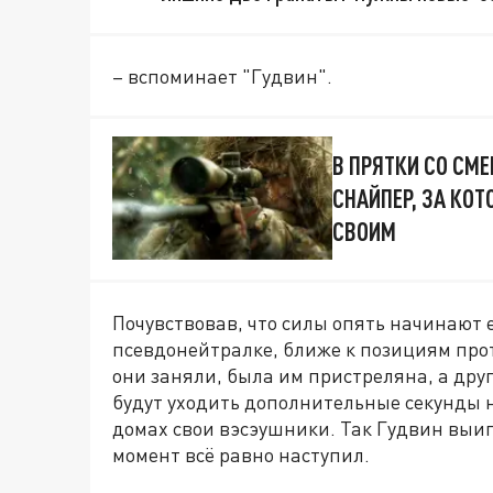
– вспоминает "Гудвин".
В ПРЯТКИ СО СМ
СНАЙПЕР, ЗА КО
СВОИМ
Почувствовав, что силы опять начинают е
псевдонейтралке, ближе к позициям прот
они заняли, была им пристреляна, а друга
будут уходить дополнительные секунды н
домах свои вэсэушники. Так Гудвин выиг
момент всё равно наступил.