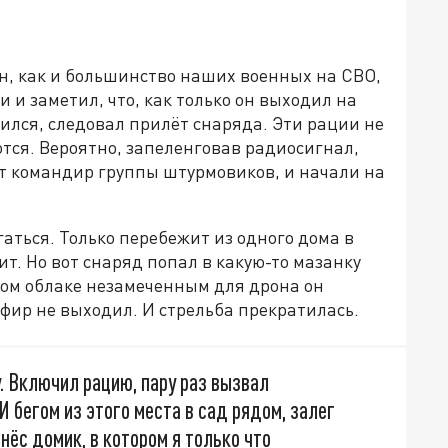
ин, как и большинство наших военных на СВО,
и заметил, что, как только он выходил на
дился, следовал прилёт снаряда. Эти рации не
ся. Вероятно, запеленговав радиосигнал,
ит командир группы штурмовиков, и начали на
аться. Только перебежит из одного дома в
т. Но вот снаряд попал в какую-то мазанку
том облаке незамеченным для дрона он
эфир не выходил. И стрельба прекратилась.
. Включил рацию, пару раз вызвал
 бегом из этого места в сад рядом, залег
знёс домик, в котором я только что