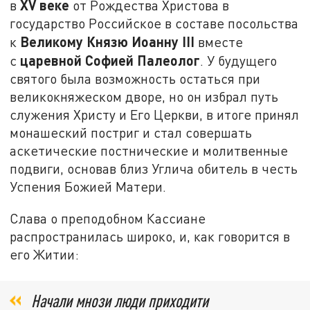
XV
веке
в
от Рождества Христова в
государство Российское в составе посольства
Великому Князю Иоанну III
к
вместе
царевной Софией Палеолог
с
. У будущего
святого была возможность остаться при
великокняжеском дворе, но он избрал путь
служения Христу и Его Церкви, в итоге принял
монашеский постриг и стал совершать
аскетические постнические и молитвенные
подвиги, основав близ Углича обитель в честь
Успения Божией Матери.
Слава о преподобном Кассиане
распространилась широко, и, как говорится в
его Житии:
Начали мнози люди приходити