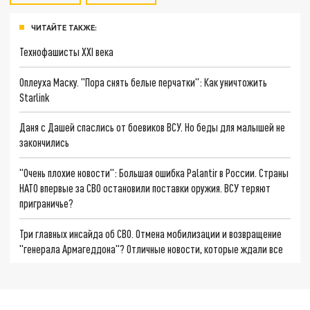
ЧИТАЙТЕ ТАКЖЕ:
Технофашисты XXI века
Оплеуха Маску. "Пора снять белые перчатки": Как уничтожить
Starlink
Даня с Дашей спаслись от боевиков ВСУ. Но беды для малышей не
закончились
"Очень плохие новости": Большая ошибка Palantir в России. Страны
НАТО впервые за СВО остановили поставки оружия. ВСУ теряют
приграничье?
Три главных инсайда об СВО. Отмена мобилизации и возвращение
"генерала Армагеддона"? Отличные новости, которые ждали все