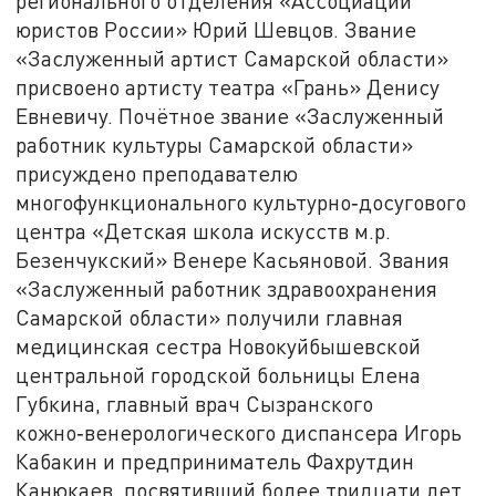
регионального отделения «Ассоциации
юристов России» Юрий Шевцов. Звание
«Заслуженный артист Самарской области»
присвоено артисту театра «Грань» Денису
Евневичу. Почётное звание «Заслуженный
работник культуры Самарской области»
присуждено преподавателю
многофункционального культурно‑досугового
центра «Детская школа искусств м.р.
Безенчукский» Венере Касьяновой. Звания
«Заслуженный работник здравоохранения
Самарской области» получили главная
медицинская сестра Новокуйбышевской
центральной городской больницы Елена
Губкина, главный врач Сызранского
кожно‑венерологического диспансера Игорь
Кабакин и предприниматель Фахрутдин
Канюкаев, посвятивший более тридцати лет