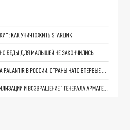
ТКИ": КАК УНИЧТОЖИТЬ STARLINK
. НО БЕДЫ ДЛЯ МАЛЫШЕЙ НЕ ЗАКОНЧИЛИСЬ
"ОЧЕНЬ ПЛОХИЕ НОВОСТИ": БОЛЬШАЯ ОШИБКА PALANTIR В РОССИИ. СТРАНЫ НАТО ВПЕРВЫЕ ЗА СВО ОСТАНОВИЛИ ПОСТАВКИ ОРУЖИЯ. ВСУ ТЕРЯЮТ ПРИГРАНИЧЬЕ?
ТРИ ГЛАВНЫХ ИНСАЙДА ОБ СВО. ОТМЕНА МОБИЛИЗАЦИИ И ВОЗВРАЩЕНИЕ "ГЕНЕРАЛА АРМАГЕДДОНА"? ОТЛИЧНЫЕ НОВОСТИ, КОТОРЫЕ ЖДАЛИ ВСЕ