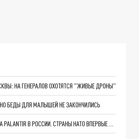
ОСКВЫ: НА ГЕНЕРАЛОВ ОХОТЯТСЯ "ЖИВЫЕ ДРОНЫ"
. НО БЕДЫ ДЛЯ МАЛЫШЕЙ НЕ ЗАКОНЧИЛИСЬ
"ОЧЕНЬ ПЛОХИЕ НОВОСТИ": БОЛЬШАЯ ОШИБКА PALANTIR В РОССИИ. СТРАНЫ НАТО ВПЕРВЫЕ ЗА СВО ОСТАНОВИЛИ ПОСТАВКИ ОРУЖИЯ. ВСУ ТЕРЯЮТ ПРИГРАНИЧЬЕ?