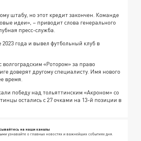
му штабу, но этот кредит закончен. Команде
овые идеи», – приводит слова генерального
лубная пресс-служба.
 2023 года и вывел футбольный клуб в
с волгоградским «Ротором» за право
иге доверят другому специалисту. Имя нового
е время.
жали победу над тольяттинским «Акроном» со
ттинцы остались с 27 очками на 13-й позиции в
сывайтесь на наши каналы
ыми узнавайте о главных новостях и важнейших событиях дня.