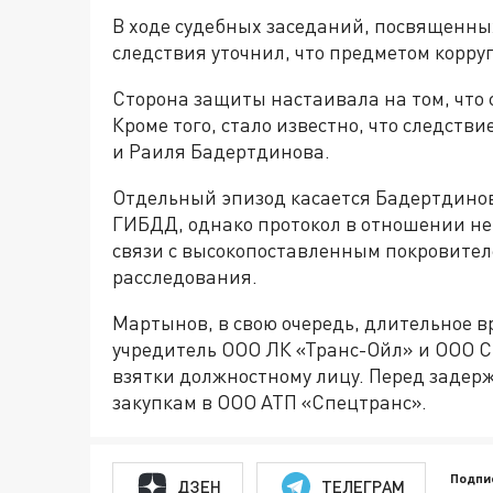
В ходе судебных заседаний, посвященны
следствия уточнил, что предметом корр
Сторона защиты настаивала на том, что
Кроме того, стало известно, что следст
и Раиля Бадертдинова.
Отдельный эпизод касается Бадертдинов
ГИБДД, однако протокол в отношении нег
связи с высокопоставленным покровител
расследования.
Мартынов, в свою очередь, длительное в
учредитель ООО ЛК «Транс-Ойл» и ООО СТ
взятки должностному лицу. Перед заде
закупкам в ООО АТП «Спецтранс».
Подпи
ДЗЕН
ТЕЛЕГРАМ