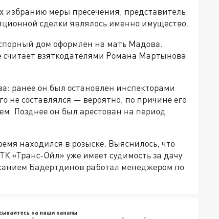
х избранию меры пресечения, представитель
упционной сделки являлось именно имущество.
 спорный дом оформлен на мать Мадова.
вие считает взяткодателями Романа Мартынова
а: ранее он был остановлен инспекторами
о не составлялся — вероятно, по причине его
ем. Позднее он был арестован на период
ремя находился в розыске. Выяснилось, что
К «Транс-Ойл» уже имеет судимость за дачу
ржанием Бадертдинов работал менеджером по
сывайтесь на наши каналы