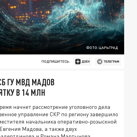
ФОТО: ЦАРЬГРАД
ПОДПИШИТЕСЬ:
Б ГУ МВД МАДОВ
ЯТКУ В 14 МЛН
емя начнет рассмотрение уголовного дела
венное управление СКР по региону завершило
местителя начальника оперативно-розыскной
Евгения Мадова, а также двух
Бадертдинова и Романа Мартынова.