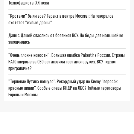
Технофашисты XXI века
"Кротами" были все? Теракт в центре Москвы: На генералов
охотятся "живые дроны"
Даня с Дашей спаслись от боевиков ВСУ. Но беды для малышей не
закончились
"Очень плохие новости": Большая ошибка Palantir в России. Страны
НАТО впервые за СВО остановили поставки оружия. ВСУ теряют
приграничье?
"Терпение Путина лопнуло". Рекордный удар по Киеву "пересёк
красные линии". Особые спецы КНДР на ЛБС? Тайные переговоры
Европы и Москвы