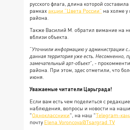
русского флага, длина которой составила
рамках
акции “Цвета России”
на холме у
района.
Также Василий М. обратил вимание на н
вблизи объекта.
“
Уточнили информацию у администрации с.п
данная территория уже есть. Несомненно, п
замечательный арт-объект
”, - прокоммен
района. При этом, здес отметили, что бо
июня.
Уважаемые читатели Царьграда!
Если вам есть чем поделиться с редакци
наблюдения, вопросы и новости на наши 
"
Одноклассники
", на наш "
Telegram-кан
почту
Elena.Voroncova@Tsargrad.TV