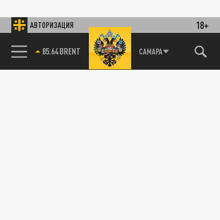
18+
АВТОРИЗАЦИЯ
85.64 BRENT
САМАРА
115093, г. Москва, переулок Партийный,
д.1, к.57, стр.3, эт.1, пом.I, ком.45