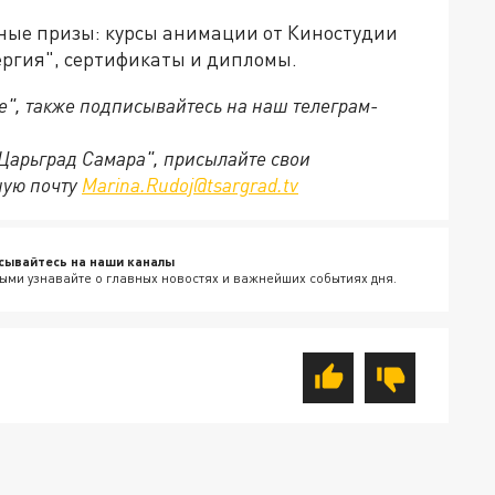
ные призы: курсы анимации от Киностудии
ргия", сертификаты и дипломы.
е", также подписывайтесь на наш телеграм-
"Царьград Самара", присылайте свои
ную почту
Marina.Rudoj@tsargrad.tv
сывайтесь на наши каналы
ыми узнавайте о главных новостях и важнейших событиях дня.