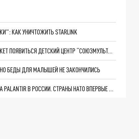
ТКИ": КАК УНИЧТОЖИТЬ STARLINK
В САМАРЕ НА БАЗЕ ОДНОЙ ИЗ БИБЛИОТЕК МОЖЕТ ПОЯВИТЬСЯ ДЕТСКИЙ ЦЕНТР “СОЮЗМУЛЬТФИЛЬМ”
. НО БЕДЫ ДЛЯ МАЛЫШЕЙ НЕ ЗАКОНЧИЛИСЬ
"ОЧЕНЬ ПЛОХИЕ НОВОСТИ": БОЛЬШАЯ ОШИБКА PALANTIR В РОССИИ. СТРАНЫ НАТО ВПЕРВЫЕ ЗА СВО ОСТАНОВИЛИ ПОСТАВКИ ОРУЖИЯ. ВСУ ТЕРЯЮТ ПРИГРАНИЧЬЕ?