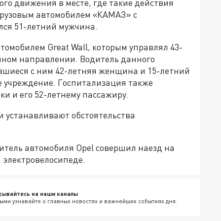
ого движения в месте, где такие действия
грузовым автомобилем «КАМАЗ» с
лся 51-летний мужчина.
томобилем Great Wall, которым управлял 43-
чном направлении. Водитель данного
ившиеся с ним 42-летняя женщина и 15-летний
е учреждение. Госпитализация также
и и его 52-летнему пассажиру.
и устанавливают обстоятельства
итель автомобиля Opel совершил наезд на
 электровелосипеде.
сывайтесь на наши каналы
ыми узнавайте о главных новостях и важнейших событиях дня.